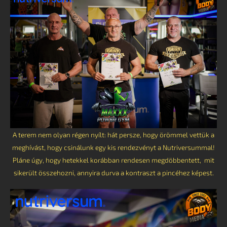
A terem nem olyan régen nyílt: hát persze, hogy örömmel vettük a
meghívást, hogy csinálunk egy kis rendezvényt a Nutriversummal!
Pláne úgy, hogy hetekkel korábban rendesen megdöbbentett, mit
sikerült összehozni, annyira durva a kontraszt a pincéhez képest.