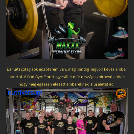
Bár látszólag sok edzőterem van, még mindig nagyon kevés ember
sportol. A God Gym Sportegyesület már országos hírnevű abban,
hogy még egészen elesett embereknek is új életet ad.