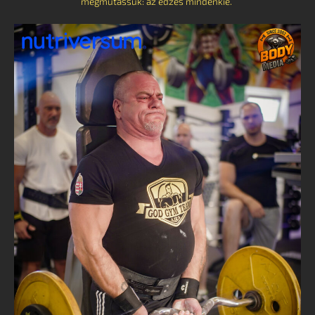
megmutassuk: az edzés mindenkié.