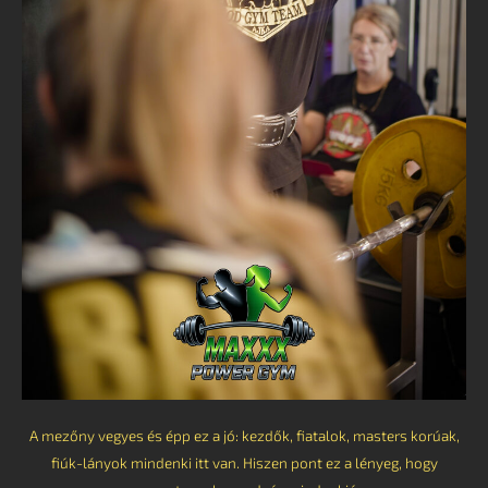
A mezőny vegyes és épp ez a jó: kezdők, fiatalok, masters korúak,
fiúk-lányok mindenki itt van. Hiszen pont ez a lényeg, hogy