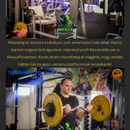
Márpedig ez annyira szabályos volt, amennyire csak lehet: Karcsi
baromi szigorú bíró egyrészt, másrészt profi felszerelés van a
MaxxxPowerben. Kevés terem mondhatja el magáról, hogy rendes
háttámlás bicepsz-verseny platformmal rendelkezik!