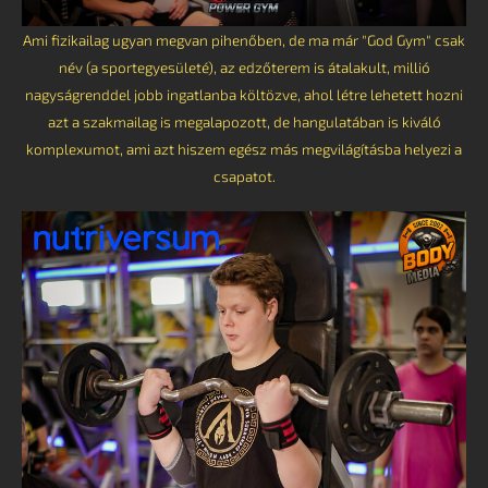
Ami fizikailag ugyan megvan pihenőben, de ma már "God Gym" csak
név (a sportegyesületé), az edzőterem is átalakult, millió
nagyságrenddel jobb ingatlanba költözve, ahol létre lehetett hozni
azt a szakmailag is megalapozott, de hangulatában is kiváló
komplexumot, ami azt hiszem egész más megvilágításba helyezi a
csapatot.