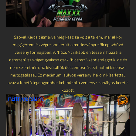
Szóval Karcsit ismerve még kész se volt a terem, már akkor
megígértem és végre sor került a rendezvényre Bicepszhúzó
verseny formájában. A "húzó"-t inkább én teszem hozzá, a
népszerű szakágat gyakran csak "bicepsz"-ként emlegetik, de én
nem szeretném, ha kívülállók összemosnák ezt holmi bicepsz-
mutogatással. Ez maximum súlyos verseny, három kísérlettel:
azaz a lehető legnagyobbat kell húzni a verseny szabályos keretei
között.