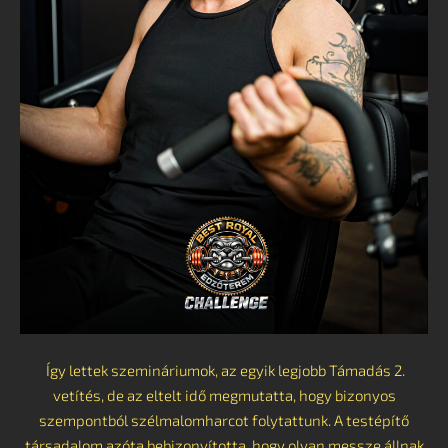
Így lettek szemináriumok, az egyik legjobb Támadás 2.
vetítés, de az eltelt idő megmutatta, hogy bizonyos
szempontból szélmalomharcot folytattunk. A testépítő
társadalom azóta bebizonyította, hogy olyan messze állnak