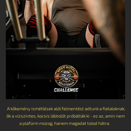
A kőkemény ismétlések alól felmentést adtunk a fiataloknak,
ők a vízszintes, kocsis lábtolót próbálták ki - ez az, amin nem
a plaform mozog, hanem magadat tolod hátra.