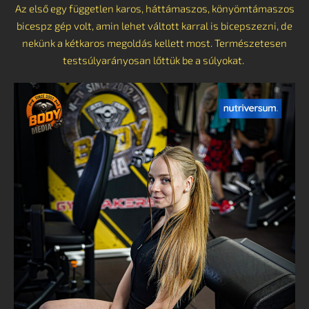
Az első egy független karos, háttámaszos, könyömtámaszos
bicespz gép volt, amin lehet váltott karral is bicepszezni, de
nekünk a kétkaros megoldás kellett most. Természetesen
testsúlyarányosan lőttük be a súlyokat.