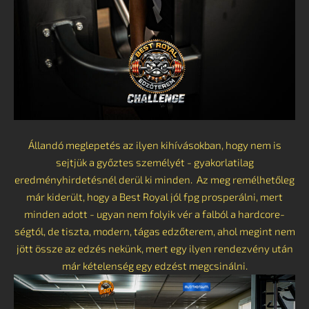
Állandó meglepetés az ilyen kihívásokban, hogy nem is
sejtjük a győztes személyét - gyakorlatilag
eredményhirdetésnél derül ki minden. Az meg remélhetőleg
már kiderült, hogy a Best Royal jól fpg prosperálni, mert
minden adott - ugyan nem folyik vér a falból a hardcore-
ségtól, de tiszta, modern, tágas edzőterem, ahol megint nem
jött össze az edzés nekünk, mert egy ilyen rendezvény után
már kételenség egy edzést megcsinálni.