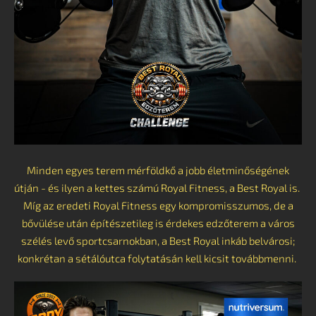
Minden egyes terem mérföldkő a jobb életminőségének
útján - és ilyen a kettes számú Royal Fitness, a Best Royal is.
Míg az eredeti Royal Fitness egy kompromisszumos, de a
bővülése után építészetileg is érdekes edzőterem a város
szélés levő sportcsarnokban, a Best Royal inkáb belvárosi;
konkrétan a sétálóutca folytatásán kell kicsit továbbmenni.