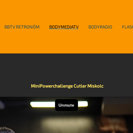
BBTV RETRONÓM
BODYMEDIATV
BODYRADIO
FLAS
MiniPowerchallenge Cutler Miskolc