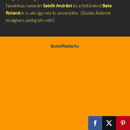
fanatikus/veterán
Sebők Andrást
és a feltörekvő
Bata
Roland
ot is, aki úgy néz ki, unverzális. (Dudás Ádámot
kivágtam, pedig ott volt!)
BodyMedia.hu