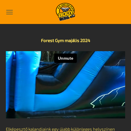
Forest Gym majális 2024
Elképesztő kalandjaink egy újabb különleges helyszínen