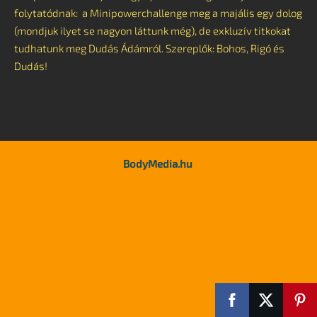
folytatódnak: a Minipowerchallenge meg a majális egy dolog
(mondjuk ilyet se nagyon láttunk még), de exkluzív titkokat
tudhatunk meg Dudás Ádámról. Szereplők: Bohos, Rigó és
Dudás!
BodyMedia.hu