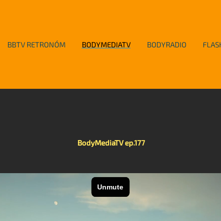
BBTV RETRONÓM
BODYMEDIATV
BODYRADIO
FLAS
BodyMediaTV ep.177