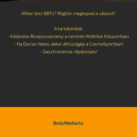
Mikor lesz BBTv? Rögtön megkapod a választ!
A tartalomból:
- Kalandos Bicepszverseny a nemzeti Atlétikai Központban
- Ha Dorian Yates, akkor áthúzógép a CosmoSportban!
- Gasztronómia: répástojás!
BodyMedia.hu