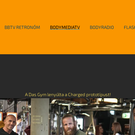
BBTV RETRONÓM
BODYMEDIATV
BODYRADIO
FLAS
A Das Gym lenyúlta a Charged prototípust!