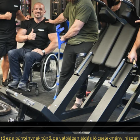
ető ez a bűnténynek tűnő, de valójában áldás jó cselekmény, hiszen