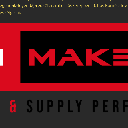
 legendák-legendája edzőterembe! Főszerepben: Bohos Kornél, de a
eszélgetni.