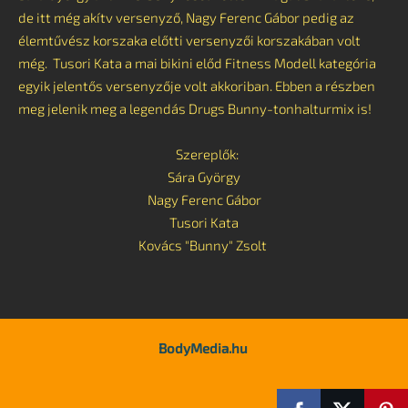
de itt még akítv versenyző, Nagy Ferenc Gábor pedig az
élemtűvész korszaka előtti versenyzői korszakában volt
még. Tusori Kata a mai bikini előd Fitness Modell kategória
egyik jelentős versenyzője volt akkoriban. Ebben a részben
meg jelenik meg a legendás Drugs Bunny-tonhalturmix is!
Szereplők:
Sára György
Nagy Ferenc Gábor
Tusori Kata
Kovács "Bunny" Zsolt
BodyMedia.hu