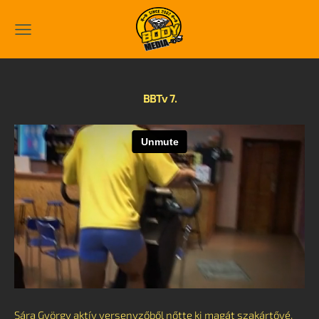
BBTv 7.
Sára György aktív versenyzőből nőtte ki magát szakártővé,