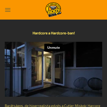
Hardcore a Hardcore-ban!
Barátságos, de hiperrealista edzés a Cutler Miskolc Harcore