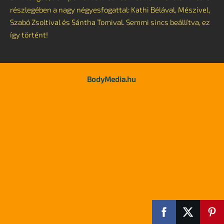
részlegében a nagy négyesfogattal: Kathi Bélával, Mészivel,
Szabó Zsoltival és Sántha Tomival. Semmi sincs beállítva, ez
így történt!
BodyMedia.hu