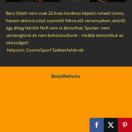
Becz Odett nem csak 22 éves korához képest rohadt izmos,
hanem akkora súlyt nyomott fekve elit versenyeken, amiről
egy átlag felnőtt férfi nem is álmodhat. Spoiler: nem
versengtünk és nem bohóckodtunk - inkább elmondtuk az
okosságot!
Helyszín: CosmoSport Székesfehérvár
BodyMedia.hu